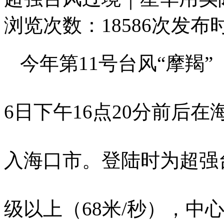
浏览次数：18586次
发布时间
今年第11号台风“摩羯
6日下午16点20分前后
入海口市。登陆时为超强
级以上（68米/秒），中心