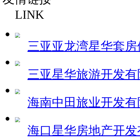
LINK
三亚亚龙湾星华套房
三亚星华旅游开发有
海南中田旅业开发有
海口星华房地产开发