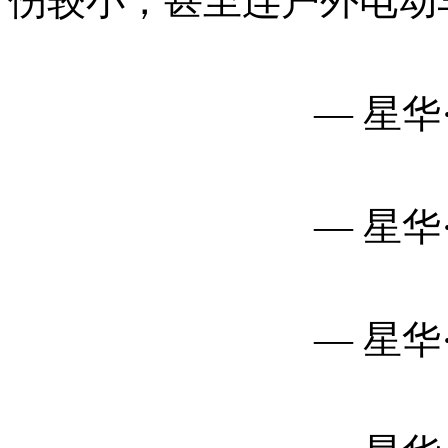
伤较小，甚至连户外电动
— 星华
— 星华
— 星华