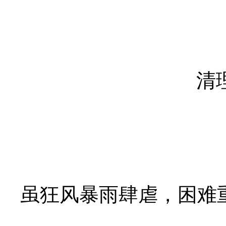
清
虽狂风暴雨肆虐，困难