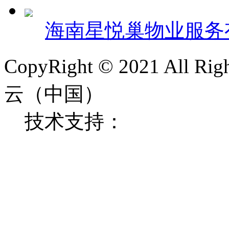
海南星悦巢物业服务
CopyRight © 2021 All
云（中国）
技术支持：