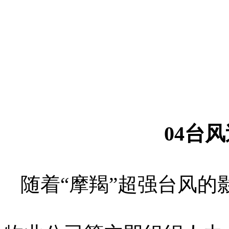
04台
随着“摩羯”超强台风