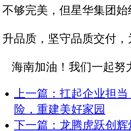
不够完美，但星华集团始
升品质，坚守品质交付，
海南加油！我们一起努
上一篇：扛起企业担当
险，重建美好家园
下一篇：龙腾虎跃创辉煌