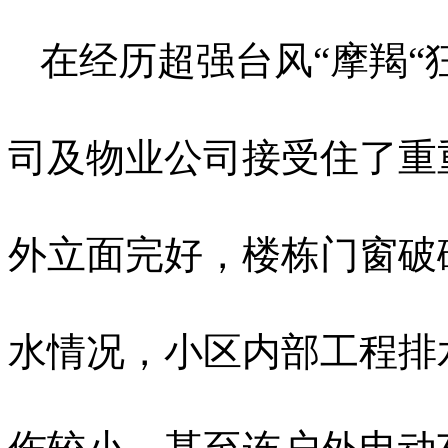
在经历超强台风“摩羯
司及物业公司接受住了重
外立面完好，楼栋门窗破
水情况，小区内部工程排