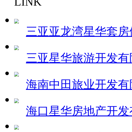
LINK
三亚亚龙湾星华套房
三亚星华旅游开发有
海南中田旅业开发有
海口星华房地产开发