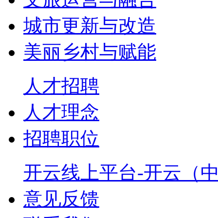
城市更新与改造
美丽乡村与赋能
人才招聘
人才理念
招聘职位
开云线上平台-开云（
意见反馈